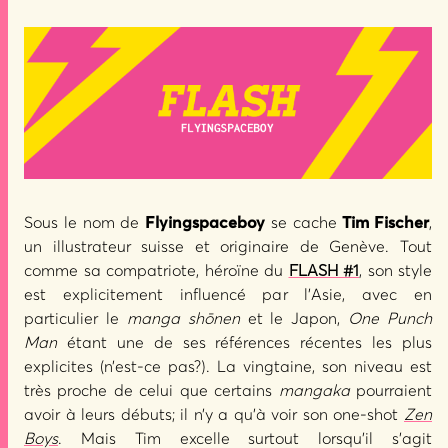
Sous le nom de
Flyingspaceboy
se cache
Tim Fischer
,
un illustrateur suisse et originaire de Genève. Tout
comme sa compatriote, héroïne du
FLASH #1
, son style
est explicitement influencé par l’Asie, avec en
particulier le
manga shōnen
et le Japon,
One Punch
Man
étant une de ses références récentes les plus
explicites (n’est-ce pas?). La vingtaine, son niveau est
très proche de celui que certains
mangaka
pourraient
avoir à leurs débuts; il n’y a qu’à voir son one-shot
Zen
Boys
. Mais Tim excelle surtout lorsqu’il s’agit