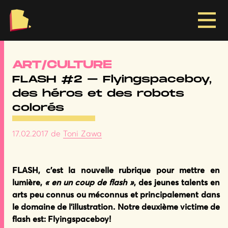
RIE
ART/CULTURE
FLASH #2 – Flyingspaceboy,
des héros et des robots
colorés
17.02.2017
de
Toni Zawa
FLASH, c’est la nouvelle rubrique pour mettre en
lumière,
« en un coup de flash »
, des jeunes talents en
arts peu connus ou méconnus et principalement dans
le domaine de l’illustration. Notre deuxième victime de
flash est: Flyingspaceboy!