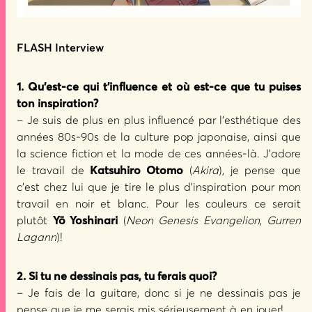
FLASH Interview
1. Qu’est-ce qui t’influence et où est-ce que tu puises
ton inspiration?
– Je suis de plus en plus influencé par l’esthétique des
années 80s-90s de la culture pop japonaise, ainsi que
la science fiction et la mode de ces années-là. J’adore
le travail de
Katsuhiro Otomo
(
Akira
), je pense que
c’est chez lui que je tire le plus d’inspiration pour mon
travail en noir et blanc. Pour les couleurs ce serait
plutôt
Yō Yoshinari
(
Neon Genesis Evangelion
,
Gurren
Lagann
)!
2. Si tu ne dessinais pas, tu ferais quoi?
– Je fais de la guitare, donc si je ne dessinais pas je
pense que je me serais mis sérieusement à en jouer!