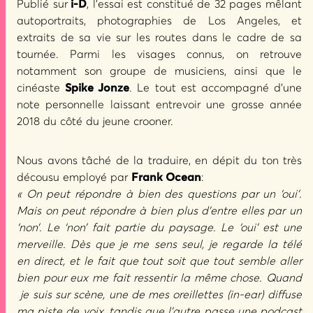
Publié sur
i-D
, l’essai est constitué de 32 pages mêlant
autoportraits, photographies de Los Angeles, et
extraits de sa vie sur les routes dans le cadre de sa
tournée. Parmi les visages connus, on retrouve
notamment son groupe de musiciens, ainsi que le
cinéaste
Spike Jonze
. Le tout est accompagné d’une
note personnelle laissant entrevoir une grosse année
2018 du côté du jeune crooner.
Nous avons tâché de la traduire, en dépit du ton très
décousu employé par
Frank Ocean
:
« On peut répondre à bien des questions par un ‘oui’.
Mais on peut répondre à bien plus d’entre elles par un
‘non’. Le ‘non’ fait partie du paysage. Le ‘oui’ est une
merveille. Dès que je me sens seul, je regarde la télé
en direct, et le fait que tout soit que tout semble aller
bien pour eux me fait ressentir la même chose. Quand
je suis sur scène, une de mes oreillettes (in-ear) diffuse
ma piste de voix, tandis que l’autre passe une podcast