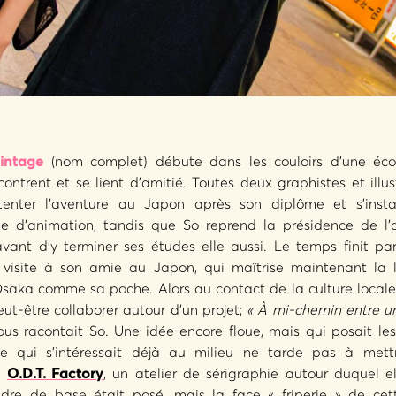
intage
(nom complet) débute dans les couloirs d’une écol
ontrent et se lient d’amitié. Toutes deux graphistes et illus
tenter l’aventure au Japon après son diplôme et s’inst
 d’animation, tandis que So reprend la présidence de l’a
vant d’y terminer ses études elle aussi. Le temps finit pa
e visite à son amie au Japon, qui maîtrise maintenant la 
Osaka comme sa poche. Alors au contact de la culture locale 
ut-être collaborer autour d’un projet;
« À mi-chemin entre une
us racontait So. Une idée encore floue, mais qui posait les
ie qui s’intéressait déjà au milieu ne tarde pas à met
e
O.D.T. Factory
, un atelier de sérigraphie autour duquel e
dre de base était posé, mais la face « friperie » de ce