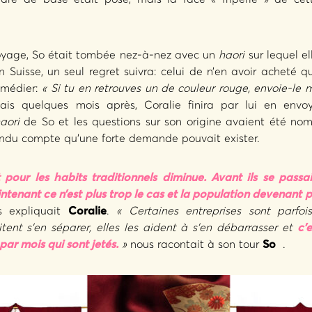
voyage, So était tombée nez-à-nez avec un
haori
sur lequel el
n Suisse, un seul regret suivra: celui de n’en avoir acheté qu
remédier:
« Si tu en retrouves un de couleur rouge, envoie-le moi
s quelques mois après, Coralie finira par lui en envoy
aori
de So et les questions sur son origine avaient été no
rendu compte qu’une forte demande pouvait exister.
t pour les habits traditionnels diminue. Avant ils se pass
tenant ce n’est plus trop le cas et la population devenant pl
 expliquait
Coralie
.
« Certaines entreprises sont parfo
tent s’en séparer, elles les aident à s’en débarrasser et
c’
ar mois qui sont jetés.
»
nous racontait à son tour
So
.