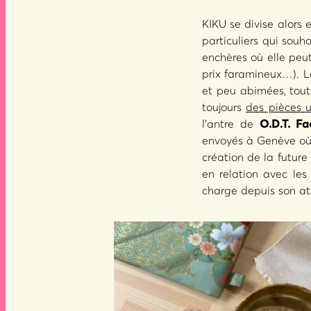
KIKU se divise alors 
particuliers qui sou
enchères où elle peu
prix faramineux…). L
et peu abimées, tout
toujours
des pièces 
l’antre de
O.D.T. Fa
envoyés à Genève où S
création de la future
en relation avec les
charge depuis son at