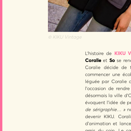
© KIKU Vintage
L’histoire de
KIKU V
Coralie
et
So
se renc
Coralie décide de 
commencer une école
léguée par Coralie a
l’occasion de rendr
désormais la ville d’
évoquent l’idée de pe
de sérigraphie… »
no
devenir KIKU. Coral
d’animation et lanc
amis du coin. Le ca