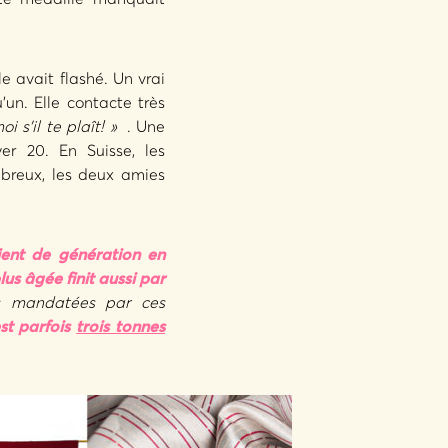
le avait flashé. Un vrai
’un. Elle contacte très
 s’il te plaît! »
. Une
er 20. En Suisse, les
mbreux, les deux amies
aient de génération en
us âgée finit aussi par
is mandatées par ces
est parfois
trois tonnes