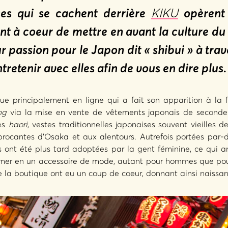
ses qui se cachent derrière
KIKU
opèrent 
nt à coeur de mettre en avant la culture du
r passion pour le Japon dit « shibui » à tra
tretenir avec elles afin de vous en dire plus.
e principalement en ligne qui a fait son apparition à la f
ng
via la mise en vente de vêtements japonais de seconde
les
haori
, vestes traditionnelles japonaises souvent vieilles d
brocantes d’Osaka et aux alentours. Autrefois portées par-
s ont été plus tard adoptées par la gent féminine, ce qui
rmer en un accessoire de mode, autant pour hommes que pou
de la boutique ont eu un coup de coeur, donnant ainsi naiss