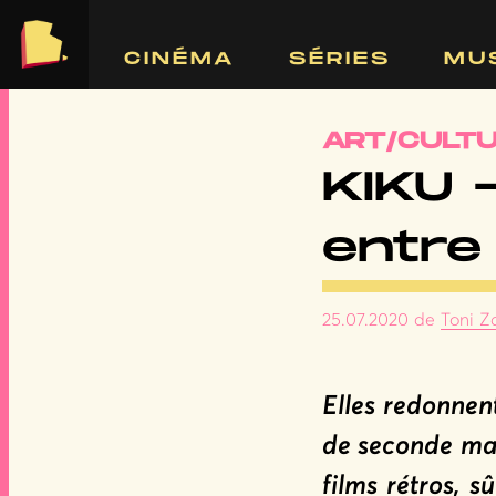
RIE
CINÉMA
SÉRIES
MU
ART/CULT
KIKU 
entre
25.07.2020
de
Toni 
Elles redonnen
de seconde mai
films rétros, 