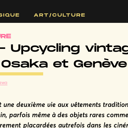
SIQUE
ART/CULTURE
URE
– Upcycling vinta
 Osaka et Genève
Zawa
t une deuxième vie aux vêtements tradition
n, parfois même à des objets rares comme 
sûrement placardées autrefois dans les ci