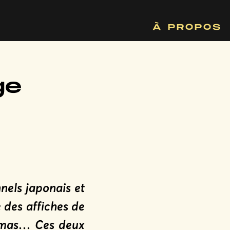
À PROPOS
ge
nels japonais et
des affiches de
némas… Ces deux