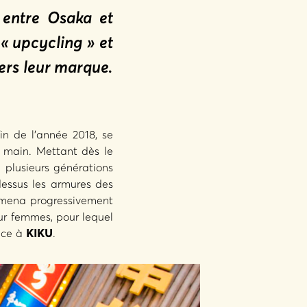
entre Osaka et
 « upcycling » et
vers leur marque.
in de l’année 2018, se
 main. Mettant dès le
e plusieurs générations
dessus les armures des
 amena progressivement
r femmes, pour lequel
ance à
KIKU
.