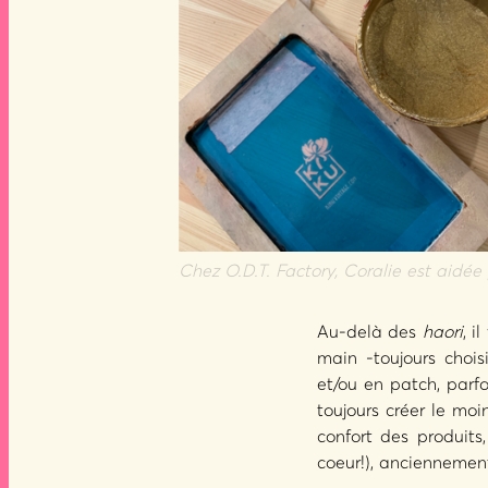
Chez O.D.T. Factory, Coralie est aidé
Au-delà des
haori
, i
main -toujours chois
et/ou en patch, parf
toujours créer le moin
confort des produits
coeur!), anciennement