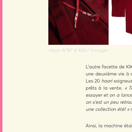
Haori Nº87 © KIKU Vintage
L’autre facette de KIK
une deuxième vie à ce
Les 20
haori
soigneus
prêts à la vente.
« T
essayer et on a lanc
on s’est un peu retro
une collection été! »
n
Ainsi, la machine éta