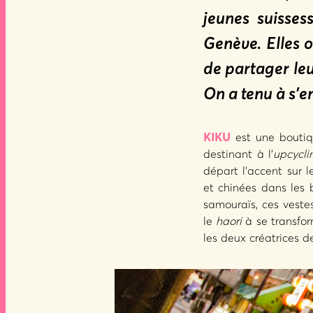
jeunes suisses
Genève. Elles o
de partager leu
On a tenu à s’en
KIKU
est une boutiqu
destinant à l’
upcycli
départ l’accent sur 
et chinées dans les 
samouraïs, ces veste
le
haori
à se transfo
les deux créatrices 