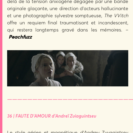
delà de la tension anxiogène dégagée par une bande
originale glaçante, une direction d’acteurs hallucinante
et une photographie sylvestre somptueuse,
The VVitch
offre un requiem final traumatisant et incandescent,
qui restera longtemps gravé dans les mémoires. –
Peachfuzz
—————————————————————————
36 | FAUTE D’AMOUR d’Andreï Zviaguintsev
Le style aérien et magnétique d’Andrey Zvyagintsev